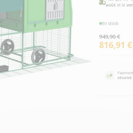
août
et le
ven
En stock
949,90 €
816,91 €
Paiemen
sécurisé