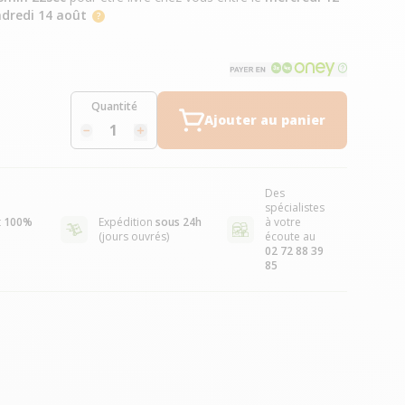
dredi 14 août
Quantité
Ajouter au panier
Des
spécialistes
t
100%
Expédition
sous 24h
à votre
(jours ouvrés)
écoute au
02 72 88 39
85