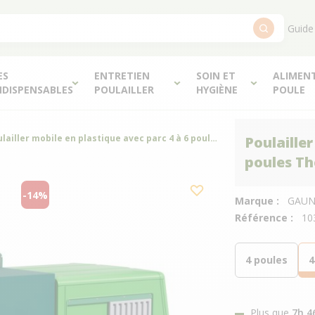
Guide
ES
ENTRETIEN
SOIN ET
ALIMEN
NDISPENSABLES
POULAILLER
HYGIÈNE
POULE
Poulailler mobile en plastique avec parc 4 à 6 poules The Egg Chalet - Gaun
Poulailler
poules Th
-14%
Marque :
GAU
Référence :
10
4 poules
4
Plus que
7h 4