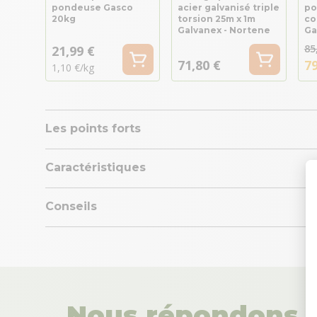
pondeuse Gasco
acier galvanisé triple
po
20kg
torsion 25m x 1m
co
Galvanex - Nortene
Ga
85
21,99 €
71,80 €
79
1,10 €/kg
Les points forts
Caractéristiques
Conseils
Nous répondons à