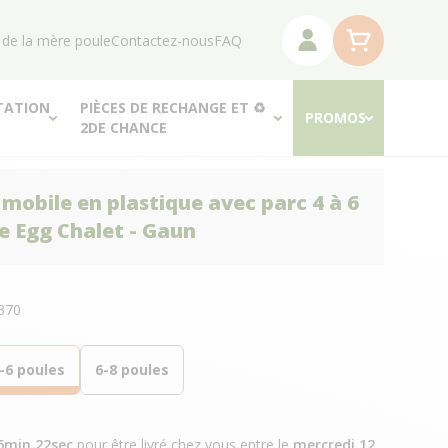
 de la mère poule
Contactez-nous
FAQ
TATION
PIÈCES DE RECHANGE ET ♻
PROMOS
2DE CHANCE
 mobile en plastique avec parc 4 à 6
e Egg Chalet - Gaun
N
370
-6 poules
6-8 poules
6min 21sec
pour être livré chez vous
entre le
mercredi 12