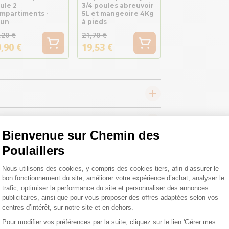
ule 2
3/4 poules abreuvoir
mpartiments -
5L et mangeoire 4Kg
un
à pieds
,20 €
21,70 €
,90 €
19,53 €
Bienvenue sur Chemin des
Poulaillers
Plateforme de Gestion du Consentemen
Nous utilisons des cookies, y compris des cookies tiers, afin d’assurer le
bon fonctionnement du site, améliorer votre expérience d’achat, analyser le
trafic, optimiser la performance du site et personnaliser des annonces
publicitaires, ainsi que pour vous proposer des offres adaptées selon vos
centres d’intérêt, sur notre site et en dehors.
 toutes vos
Pour modifier vos préférences par la suite, cliquez sur le lien 'Gérer mes
Axeptio consent