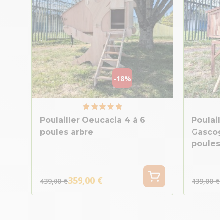
-18%
Poulailler Oeucacia 4 à 6
Poulail
poules arbre
Gascog
poules
359,00 €
439,00 €
439,00 €