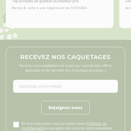
Top produits de qualités au meilleur prix
Com
Marine R, suite à une expérience du 15/07/2026
Jac
RECEVEZ NOS CAQUETAGES
Recevez nos newsletters et restez au courant des offres
spéciales et de l'arrivée des nouveaux produits ;)
Rejoignez-nous
En vous inscrivant, vous acceptez notre
Politique de
confidentialité
et acceptez de recevoir notre newsletter.