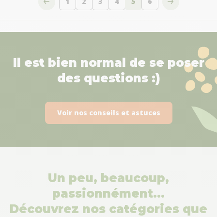
1
2
3
4
5
6
Page
Page
Page
Page
Vous lisez actuellemen
Page
Il est bien normal de se poser
des questions :)
Voir nos conseils et astuces
Un peu, beaucoup,
passionnément…
Découvrez nos catégories que