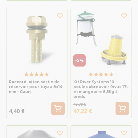
-5%
Raccord laiton sortie de
Kit River Systems 10
réservoir pour tuyau 8x14
poules abreuvoir Rivus 17L
mm - Gaun
et mangeoire 8,5Kg à
pieds
49,70 €
4,40 €
47,22 €