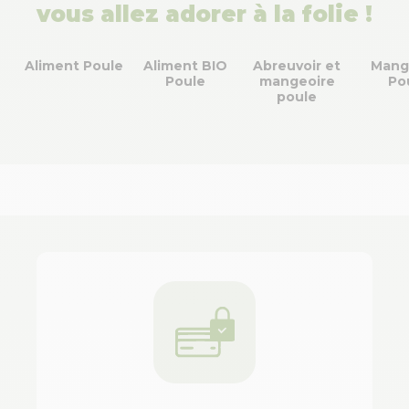
vous allez adorer à la folie !
Aliment Poule
Aliment BIO
Abreuvoir et
Mang
Poule
mangeoire
Po
poule