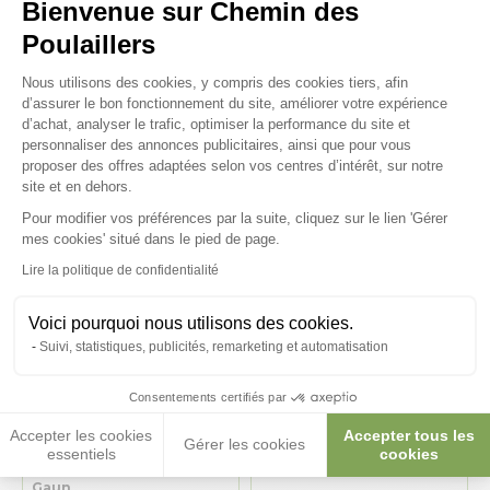
Bienvenue sur Chemin des
Poulaillers
Kit anti nuisible 8/10
Abreuvoir poule en
Plateforme de Gestion du Consenteme
poules abreuvoir 12L et
plastique gamme Eco 3L
Nous utilisons des cookies, y compris des cookies tiers, afin
mangeoire 20Kg
vert avec pieds - Gaun
d’assurer le bon fonctionnement du site, améliorer votre expérience
d’achat, analyser le trafic, optimiser la performance du site et
127,40 €
6,25 €
personnaliser des annonces publicitaires, ainsi que pour vous
proposer des offres adaptées selon vos centres d’intérêt, sur notre
site et en dehors.
Pour modifier vos préférences par la suite, cliquez sur le lien 'Gérer
Axeptio consent
mes cookies' situé dans le pied de page.
Lire la politique de confidentialité
Voici pourquoi nous utilisons des cookies.
Suivi, statistiques, publicités, remarketing et automatisation
Consentements certifiés par
Accepter les cookies
Accepter tous les
Gérer les cookies
Abreuvoir basculant
Abreuvoir basculant
essentiels
cookies
poule C-50 arrivée 10mm -
poule arrivée 10mm - Gaun
Gaun