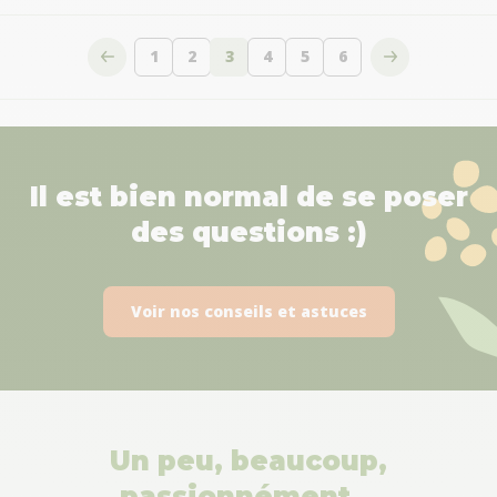
1
2
3
4
5
6
Page
Page
Vous lisez actuellement la page
Page
Page
Page
Il est bien normal de se poser
des questions :)
Voir nos conseils et astuces
Un peu, beaucoup,
passionnément…