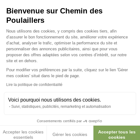
Bienvenue sur Chemin des
Poulaillers
Plateforme de Gestion du Consenteme
Nous utilisons des cookies, y compris des cookies tiers, afin
Abreuvoir poule en
Abreuvoir poule en
d’assurer le bon fonctionnement du site, améliorer votre expérience
plastique recyclé gamme
plastique recyclé gamme
d’achat, analyser le trafic, optimiser la performance du site et
Eco 3L
Eco 5L
personnaliser des annonces publicitaires, ainsi que pour vous
proposer des offres adaptées selon vos centres d’intérêt, sur notre
5,45 €
7,40 €
site et en dehors.
Pour modifier vos préférences par la suite, cliquez sur le lien 'Gérer
Axeptio consent
mes cookies' situé dans le pied de page.
Lire la politique de confidentialité
Voici pourquoi nous utilisons des cookies.
Suivi, statistiques, publicités, remarketing et automatisation
Consentements certifiés par
Accepter les cookies
Accepter tous les
Gérer les cookies
essentiels
cookies