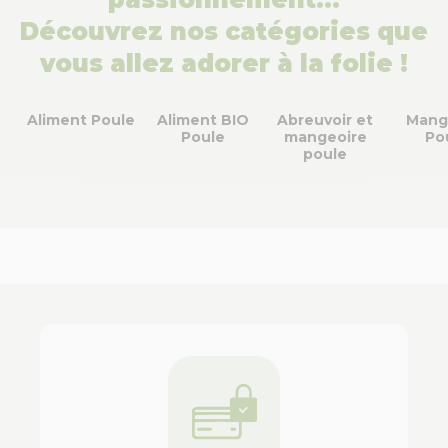
Découvrez nos catégories que
vous allez adorer à la folie !
Aliment Poule
Aliment BIO
Abreuvoir et
Mang
Poule
mangeoire
Po
poule