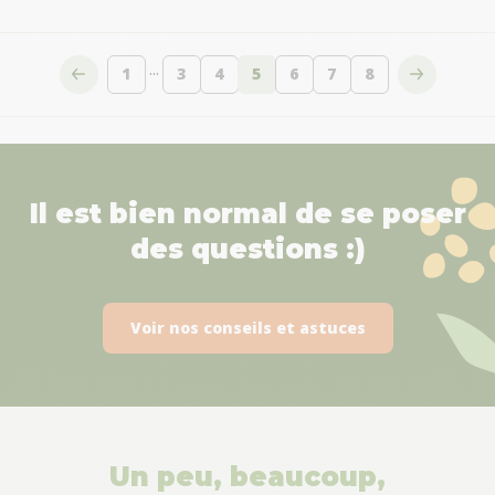
...
1
3
4
5
6
7
8
Page
Page
Page
Vous lisez actuellement la 
Page
Page
Page
Il est bien normal de se poser
des questions :)
Voir nos conseils et astuces
Un peu, beaucoup,