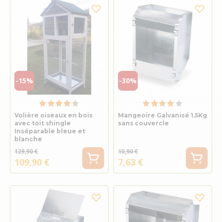
-15%
-30%
Volière oiseaux en bois
Mangeoire Galvanisé 1.5Kg
avec toit shingle
sans couvercle
Inséparable bleue et
blanche
129,90 €
10,90 €
109,90 €
7,63 €