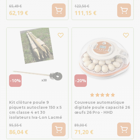
65,49 €
123,50 €
62,19 €
111,15 €
-10%
-20%
Kit clôture poule 9
Couveuse automatique
piquets autoclave 150 x 5
digitale poule capacité 26
cm classe 4 et 30
œufs 26 Pro - HHD
isolateurs Iva-Lon Lacmé
95,55 €
89,00 €
86,04 €
71,20 €