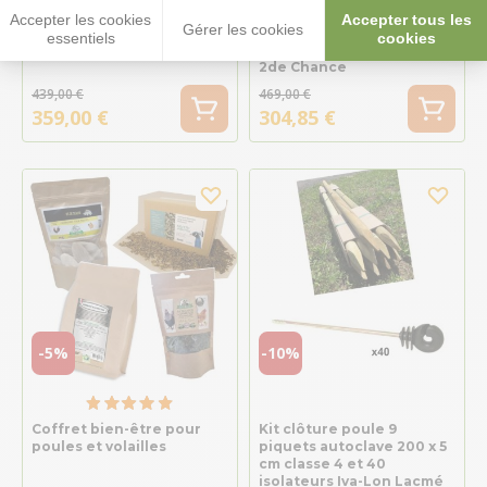
Poulailler Oeucacia 4 à 6
Poulailler sur pilotis
Accepter les cookies
Accepter tous les
Gérer les cookies
poules arbre
Gascogne acacia 2
essentiels
cookies
pondoirs 6 à 10 poules - ♻
2de Chance
439,00 €
469,00 €
359,00 €
304,85 €
-5%
-10%
Coffret bien-être pour
Kit clôture poule 9
poules et volailles
piquets autoclave 200 x 5
cm classe 4 et 40
isolateurs Iva-Lon Lacmé