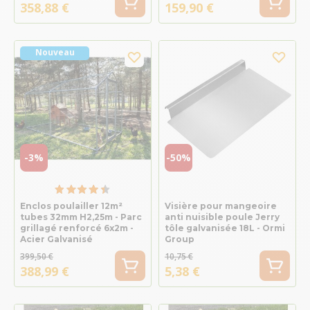
358,88 €
159,90 €
Nouveau
-3%
-50%
Enclos poulailler 12m²
Visière pour mangeoire
tubes 32mm H2,25m - Parc
anti nuisible poule Jerry
grillagé renforcé 6x2m -
tôle galvanisée 18L - Ormi
Acier Galvanisé
Group
399,50 €
10,75 €
388,99 €
5,38 €