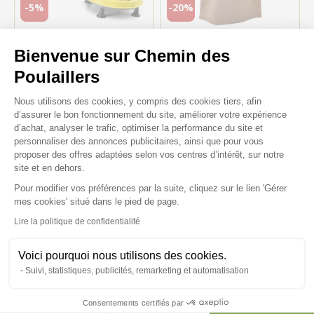
-5%
-20%
Bienvenue sur Chemin des
Kit River Systems 10
Romarin pour poule à
poules abreuvoir Rivus 17L
croquer ou à infuser 80g -
Poulaillers
et mangeoire 8,5Kg à
Octave Bauchant
pieds
Plateforme de Gestion du Consenteme
Nous utilisons des cookies, y compris des cookies tiers, afin
49,70 €
6,63 €
d’assurer le bon fonctionnement du site, améliorer votre expérience
47,22 €
5,30 €
d’achat, analyser le trafic, optimiser la performance du site et
personnaliser des annonces publicitaires, ainsi que pour vous
proposer des offres adaptées selon vos centres d’intérêt, sur notre
♻ 2nd Chance
site et en dehors.
Pour modifier vos préférences par la suite, cliquez sur le lien 'Gérer
Axeptio consent
mes cookies' situé dans le pied de page.
Lire la politique de confidentialité
Voici pourquoi nous utilisons des cookies.
Suivi, statistiques, publicités, remarketing et automatisation
-18%
-35%
Consentements certifiés par