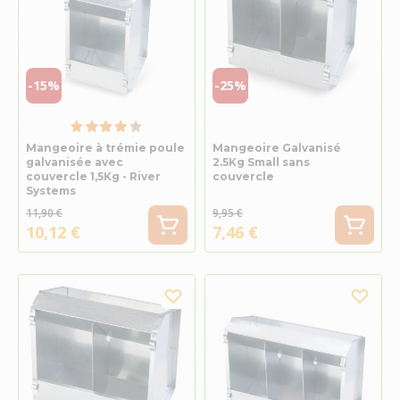
-15%
-25%
Mangeoire à trémie poule
Mangeoire Galvanisé
galvanisée avec
2.5Kg Small sans
couvercle 1,5Kg - River
couvercle
Systems
11,90 €
9,95 €
10,12 €
7,46 €