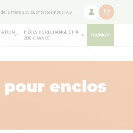
 de la mère poule
Contactez-nous
FAQ
TATION
PIÈCES DE RECHANGE ET ♻
PROMOS
2DE CHANCE
t pour enclos