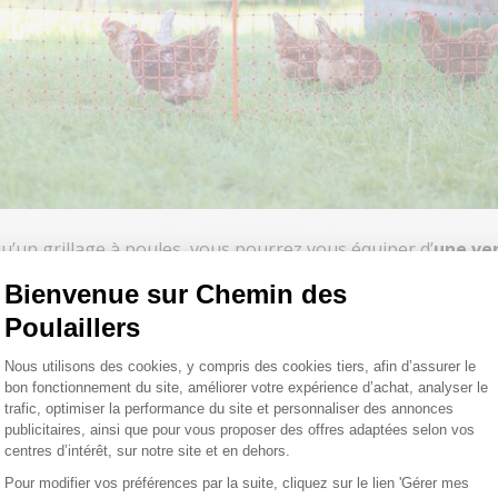
qu’un
grillage à poules
, vous pourrez vous équiper d’
une ver
vrez nos conseils pour
acheter le bon enclos à poules
et inst
Bienvenue sur Chemin des
Poulaillers
Plateforme de Gestion du Consentemen
Nous utilisons des cookies, y compris des cookies tiers, afin d’assurer le
Vous ne savez pas quel
filet à poules
choisir pour créer votre e
bon fonctionnement du site, améliorer votre expérience d’achat, analyser le
trafic, optimiser la performance du site et personnaliser des annonces
publicitaires, ainsi que pour vous proposer des offres adaptées selon vos
ble pointe.
Livrés prêts-à-l’emploi
avec des piquets à double
centres d’intérêt, sur notre site et en dehors.
acés de quelconque prédateur, optez pour un
filet électrique
.
Pour modifier vos préférences par la suite, cliquez sur le lien 'Gérer mes
Axeptio consent