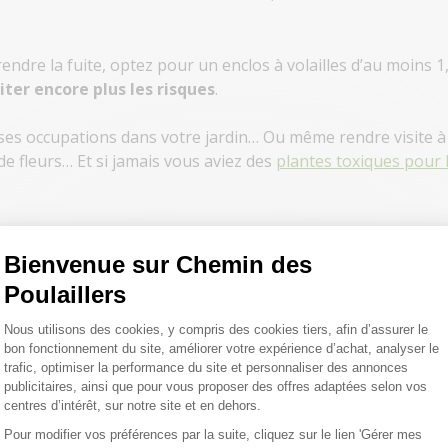
ndre la fuite, optez pour un enclos à volailles d’au moins 
ter encore plus les risques
.
 ses occupations dans votre jardin… Ou même rendre visite à 
e fleurs… Et si jamais vous aviez des
plantes toxiques pour 
Bienvenue sur Chemin des
Poulaillers
Plateforme de Gestion du Consentemen
Nous utilisons des cookies, y compris des cookies tiers, afin d’assurer le
bon fonctionnement du site, améliorer votre expérience d’achat, analyser le
trafic, optimiser la performance du site et personnaliser des annonces
publicitaires, ainsi que pour vous proposer des offres adaptées selon vos
téger vos petites boules de
centres d’intérêt, sur notre site et en dehors.
ts et les renards ou même le
Pour modifier vos préférences par la suite, cliquez sur le lien 'Gérer mes
de choix !
Axeptio consent