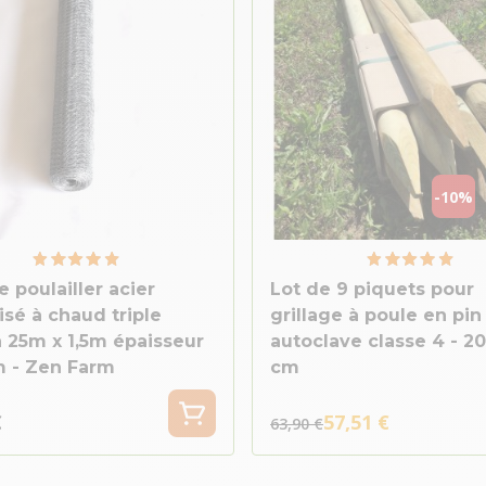
-10%
e poulailler acier
Lot de 9 piquets pour
isé à chaud triple
grillage à poule en pin
n 25m x 1,5m épaisseur
autoclave classe 4 - 20
 - Zen Farm
cm
€
57,51 €
63,90 €