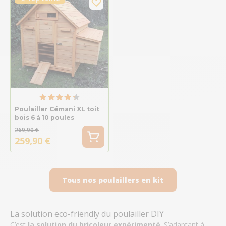
Poulailler Cémani XL toit
bois 6 à 10 poules
269,90 €
259,90 €
Tous nos poulaillers en kit
La solution eco-friendly du poulailler DIY
C’est
la solution du bricoleur expérimenté
. S’adaptant à