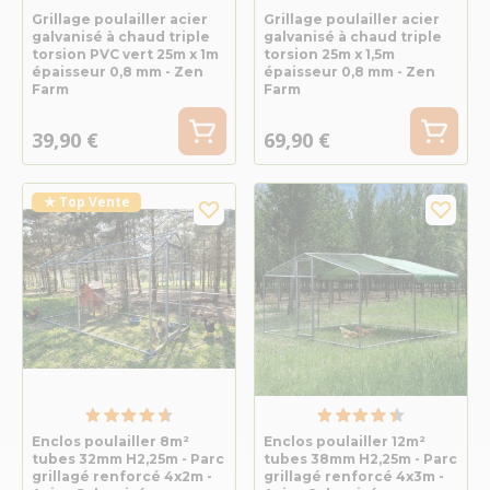
Grillage poulailler acier
Grillage poulailler acier
galvanisé à chaud triple
galvanisé à chaud triple
torsion PVC vert 25m x 1m
torsion 25m x 1,5m
épaisseur 0,8 mm - Zen
épaisseur 0,8 mm - Zen
Farm
Farm
39,90 €
69,90 €
★ Top Vente
Enclos poulailler 8m²
Enclos poulailler 12m²
tubes 32mm H2,25m - Parc
tubes 38mm H2,25m - Parc
grillagé renforcé 4x2m -
grillagé renforcé 4x3m -