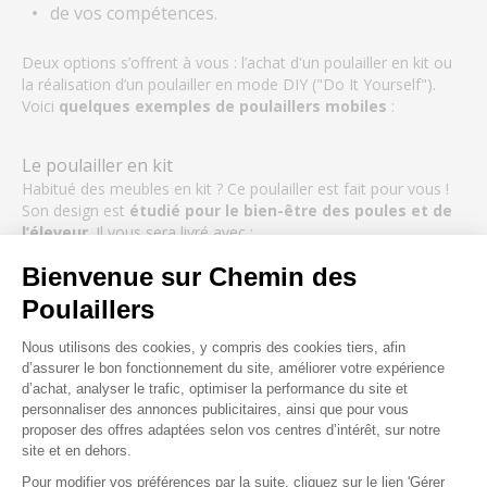
de vos compétences.
Deux options s’offrent à vous : l’achat d'un poulailler en kit ou
la réalisation d’un poulailler en mode DIY ("Do It Yourself").
Voici
quelques
exemples de poulaillers mobiles
:
Le poulailler en kit
Habitué des meubles en kit ? Ce poulailler est fait pour vous !
Son design est
étudié pour le bien-être des poules et de
l’éleveur
. Il vous sera livré avec :
Bienvenue sur Chemin des
la notice de montage,
Poulaillers
les planches pré-percées et les fenêtres intégrées,
les pondoirs, perchoirs, échelle, porte d’entrée,
Plateforme de Gestion du Consenteme
Nous utilisons des cookies, y compris des cookies tiers, afin
tiroir à déjection...
d’assurer le bon fonctionnement du site, améliorer votre expérience
toute la visserie nécessaire à son assemblage.
d’achat, analyser le trafic, optimiser la performance du site et
personnaliser des annonces publicitaires, ainsi que pour vous
proposer des offres adaptées selon vos centres d’intérêt, sur notre
Il n’y a plus qu’à !
site et en dehors.
Pour modifier vos préférences par la suite, cliquez sur le lien 'Gérer
Axeptio consent