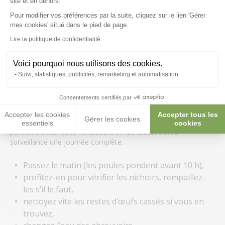
Quelles sont les solutions ?
site et en dehors.
Pour modifier vos préférences par la suite, cliquez sur le lien 'Gérer
Axeptio consent
mes cookies' situé dans le pied de page.
À chaque problème ses solutions ! Une fois la coupable
identifiée, il va falloir réagir et vite. Heureusement, il existe
Lire la politique de confidentialité
plusieurs astuces pour vous permettre de prévenir et réfréner
ce comportement.
Voici pourquoi nous utilisons des cookies.
Suivi, statistiques, publicités, remarketing et automatisation
1. Ramasser les œufs
Consentements certifiés par
Cette fois, il s’agit d’une habitude à prendre de votre côté. En
Accepter les cookies
Accepter tous les
Gérer les cookies
passant
ramasser les œufs régulièrement
, cela vous
essentiels
cookies
permet d’éviter qu’ils ne cassent en les laissant sans
surveillance une journée complète.
Passez le matin (les poules pondent avant 10 h),
profitez-en pour vérifier les nichoirs, rempaillez-
les s’il le faut,
nettoyez vite les restes d’œufs cassés si vous en
trouvez,