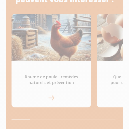
Rhume de poule : remèdes
Que don
naturels et prévention
pour durc