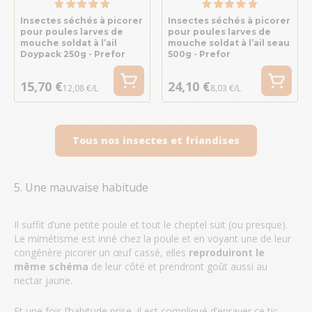
Insectes séchés à picorer
Insectes séchés à picorer
pour poules larves de
pour poules larves de
mouche soldat à l’ail
mouche soldat à l’ail seau
Doypack 250g - Prefor
500g - Prefor
15,70 €
24,10 €
12,08 €/L
8,03 €/L
Tous nos insectes et friandises
5. Une mauvaise habitude
Il suffit d’une petite poule et tout le cheptel suit (ou presque).
Le mimétisme est inné chez la poule et en voyant une de leur
congénère picorer un œuf cassé, elles
reproduiront le
même schéma
de leur côté et prendront goût aussi au
nectar jaune.
Et une fois l’habitude prise, il est compliqué d’enrayer ce tic